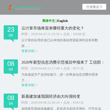
行业焦点 V
简体中文
|
English
23
云计算市场将迎来哪些重大的变化？
时间：2020-04-23 11:10:56
•
点击：10248 次
04
云计算的应用价值已从单纯的基础资源延伸到业务和数
据，...
查看详情>>
08
2020年新型信息消费示范项目申报来了 工信部：
优先考虑疫情防控相关项目
时间：2020-04-08 22:17:49
•
点击：9371 次
04
为加速提升产业供给能力，进一步释放信息消费内需潜
力，...
查看详情>>
08
新基建加速我国经济由大向强转变
时间：2020-04-08 22:00:26
•
点击：9343 次
04
加快新型基础设施建设，是促进当前经济增长、打牢长远