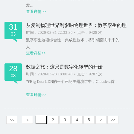
发...
查看详情>>
31
从复制物理世界到影响物理世界：数字孪生的理
想与现实
时间：2020-03-31 22:33:36
•
点击：9428 次
03
数字孪生这项综合性、集成性技术，将引领面向未来的
人、...
查看详情>>
28
数据之旅：这只是数字化转型的开始
时间：2020-03-28 18:00:40
•
点击：9287 次
03
在Big Data LDN的一个开场主题演讲中，Cloudera首...
查看详情>>
<<
<
1
2
3
4
5
>
>>